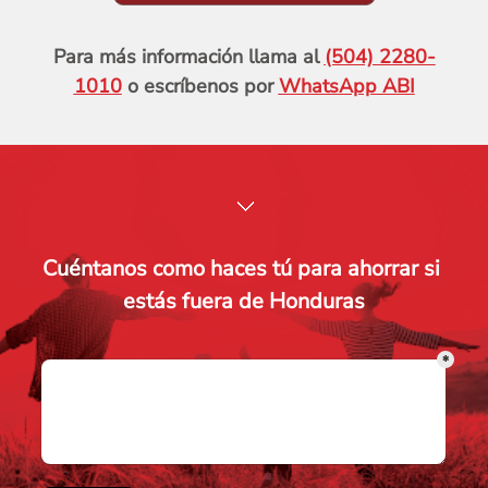
Para más información llama al 
(504) 2280-
1010
 o escríbenos por 
WhatsApp ABI
Cuéntanos como haces tú para ahorrar si 
estás fuera de Honduras